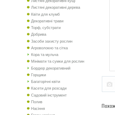
Листяні декоративні кущі
Листяні декоративні дерева
Квіти для клумб
Декоративні трави
Торф, субстрати
Добрива
Засоби захисту рослин
Агроволокно та сітка
Кора та мульча
Мінімати та сумки для рослин
Бордюр декоративний
Горщики
Багаторічні квіти
Касети для розсади
Садовий інструмент
Полив
Похож
Насіння