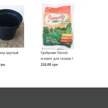
нер круглый
Удобрение Florovit
осеннее для газонов 1
кг
грн
110.00 грн