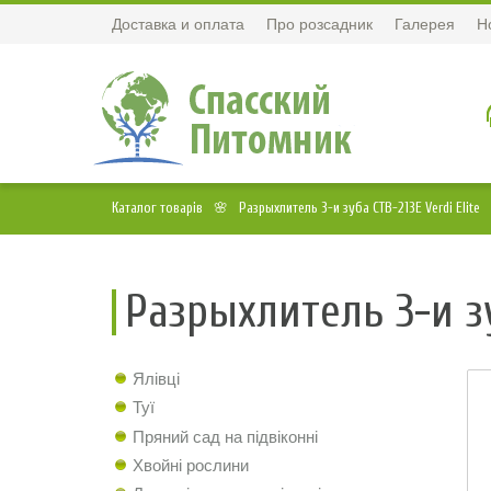
Доставка и оплата
Про розсадник
Галерея
Н
Каталог товарів
Разрыхлитель 3-и зуба СТВ-213Е Verdi Elite
Разрыхлитель 3-и зу
Ялівці
Туї
Пряний сад на підвіконні
Хвойні рослини