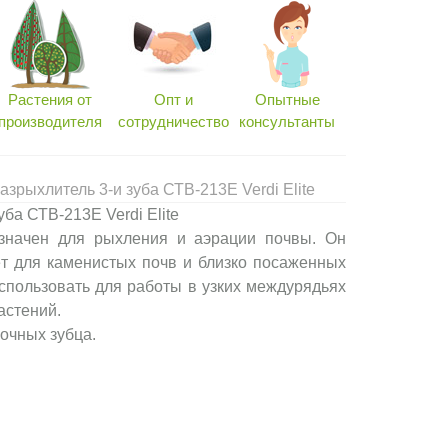
Растения от
Опт и
Опытные
производителя
сотрудничество
консультанты
зрыхлитель 3-и зуба СТВ-213Е Verdi Elite
уба СТВ-213Е Verdi Elite
значен для рыхления и аэрации почвы. Он
т для каменистых почв и близко посаженных
спользовать для работы в узких междурядьях
астений.
очных зубца.