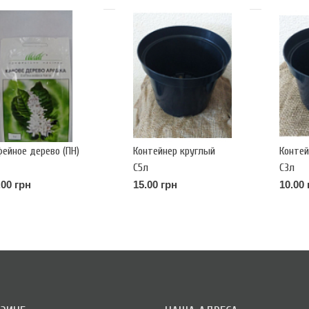
фейное дерево (ПН)
Контейнер круглый
Контей
С5л
С3л
.00 грн
15.00 грн
10.00 