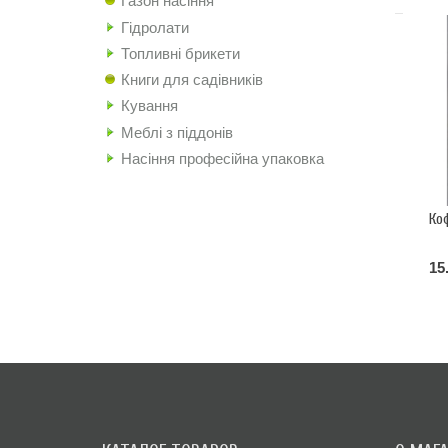
Газон насіння
Гідролати
Топливні брикети
Книги для садівників
Кування
Меблі з піддонів
Насіння професійна упаковка
Ко
15