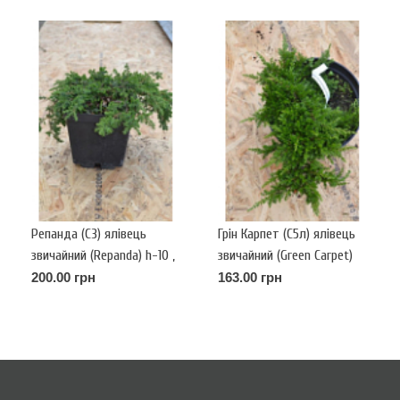
Репанда (С3) ялівець
Грін Карпет (С5л) ялівець
звичайний (Repanda) h-10 ,
звичайний (Green Carpet)
d- 30
h-5-7, d-40
200.00 грн
163.00 грн