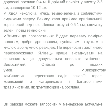
дорослої рослини 0.4 м. Щорічний приріст у висоту 2-3
см, завширшки 10-12 см.
✔ Хвоя неколюча, м'яка, темно-зелена з сріблястими
смужками зверху. Взимку хвоя приймає оригінальний
коричневий відтінок. Шишки округлі 0,5-1 см, спочатку
зелені, потім темно-сині.
✔Вимоги до прозростання: Віддає перевагу помірно
вологим, добре дренованим, супіщаним грунтам з
кислою або лужною реакцією, Не переносить застійного
перезволоження. Ялівець краще висаджувати на
сонячних місцях, допускається невелике затінення.
Зимостійкий. Стійкий до міських
умов. ✔Використовуєтьс
кам'янистих і верескових садів, рокаріїв, терас,
композицій з чагарниками і багаторічними
трав'янистими, як грунтопокривна рослина.
Ви завжди можете запросити у менеджера актуальне