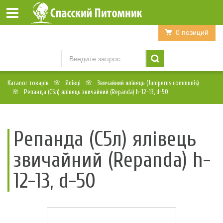
Войти
Регистрация
0 позиций
Каталог товарів
Ялівці
Звичайний ялівець (Juniperus communis)
Репанда (С5л) ялівець звичайний (Repanda) h-12-13, d-50
Репанда (С5л) ялівець
звичайний (Repanda) h-
12-13, d-50