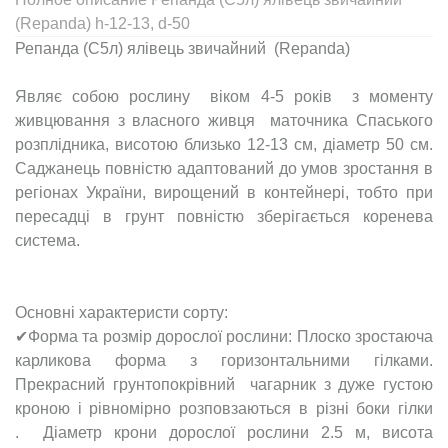
(Repanda) h-12-13, d-50
Репанда (С5л) ялівець звичайний (Repanda)
Являє собою рослину віком 4-5 років з моменту
живцювання з власного живця маточника Спаського
розплідника, висотою близько 12-13 см, діаметр 50 см.
Саджанець повністю адаптований до умов зростання в
регіонах України, вирощений в контейнері, тобто при
пересадці в грунт повністю зберігається коренева
система.
Основні характеристи сорту:
✔Форма та розмір дорослої рослини: Плоско зростаюча
карликова форма з горизонтальними гілками.
Прекрасний грунтопокрівний чагарник з дуже густою
кроною і рівномірно розповзаються в різні боки гілки
. Діаметр крони дорослої рослини 2.5 м, висота