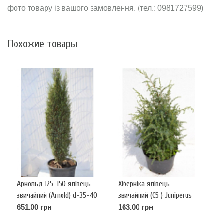
фото товару із вашого замовлення. (тел.: 0981727599)
Похожие товары
Арнольд 125-150 ялівець
Хіберніка ялівець
звичайний (Arnold) d-35-40
звичайний (С5 ) Juniperus
communis Hibernica.
651.00 грн
163.00 грн