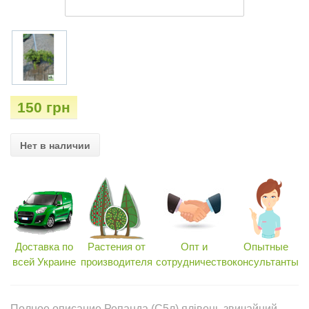
150 грн
Нет в наличии
Доставка по
Растения от
Опт и
Опытные
всей Украине
производителя
сотрудничество
консультанты
Полное описание Репанда (С5л) ялівець звичайний