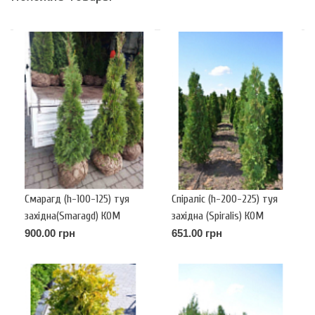
Смарагд (h-100-125) туя
Спіраліс (h-200-225) туя
західна(Smaragd) КОМ
західна (Spiralis) КОМ
900.00 грн
651.00 грн