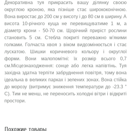
Декоративна туя прикрасить вашу ділянку своєю
округлою кроною, яка пізніше стає ширококонічною.
Вона виростає до 200 см у висоту і до 80 см в ширину. А
висота 10-річного куща не перевищуватиме 1 м, а
діаметр крони - 50-70 см. Щорічний приріст рослини
становить 5 см. Стебла покриті переважно м'якими
голками. Голчаста хвоя з віком видозмінюється і стає
лускатою. Шишки коричневого кольору і округлої
форми. Вони малопомітні: їх розмір всього 0,7
см.Місцезнаходження: сонце або легка напівтінь. Туя
західна здатна терпіти забруднення повітря, тому вона
ідеальна в великих парках і зелених зонах. Вона стійка
до морозу (витримує зниження температури до -23.3 °
C). Тим не менш, не переносить холодні вітри і відкриті
простори.
Похожие товары