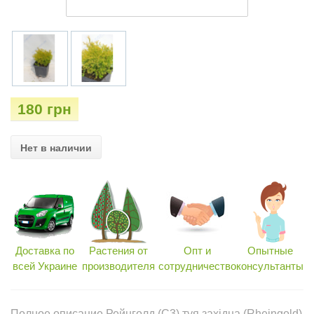
180 грн
Нет в наличии
Доставка по
Растения от
Опт и
Опытные
всей Украине
производителя
сотрудничество
консультанты
Полное описание Рейнголд (С3) туя західна (Rheingold)