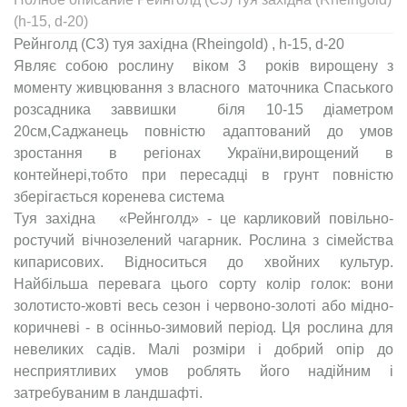
(h-15, d-20)
Рейнголд (С3) туя західна (Rheingold) , h-15, d-20
Являє собою рослину віком 3 років вирощену з
моменту живцювання з власного маточника Спаського
розсадника заввишки біля 10-15 діаметром
20см,Саджанець повністю адаптований до умов
зростання в регіонах України,вирощений в
контейнері,тобто при пересадці в грунт повністю
зберігається коренева система
Туя західна «Рейнголд» - це карликовий повільно-
ростучий вічнозелений чагарник. Рослина з сімейства
кипарисових. Відноситься до хвойних культур.
Найбільша перевага цього сорту колір голок: вони
золотисто-жовті весь сезон і червоно-золоті або мідно-
коричневі - в осінньо-зимовий період. Ця рослина для
невеликих садів. Малі розміри і добрий опір до
несприятливих умов роблять його надійним і
затребуваним в ландшафті.