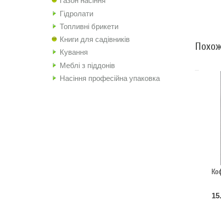
Газон насіння
Гідролати
Топливні брикети
Книги для садівників
Похож
Кування
Меблі з піддонів
Насіння професійна упаковка
Ко
15