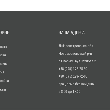
АЗИНЕ
НАША АДРЕСА
Дніпропетровська обл.,
упить
Новомосковський р-н,
авка
с.Спаське, вул.Степова 2
азине
+38 (098) 172-75-99
тия
+38 (095) 223-72-03
 сайта
працюємо без вихідних
акты
з 8.00 до 17.00