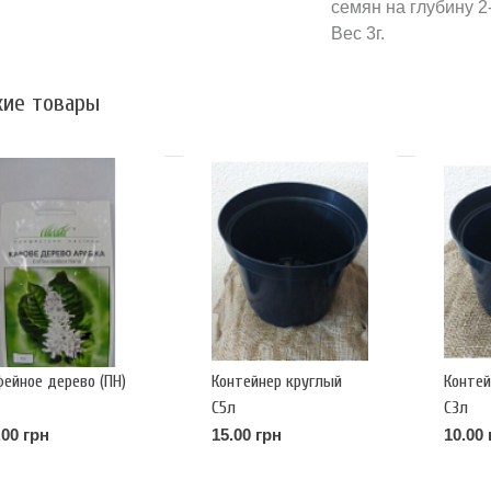
семян на глубину 2
Вес 3г.
ие товары
фейное дерево (ПН)
Контейнер круглый
Контей
С5л
С3л
.00 грн
15.00 грн
10.00 