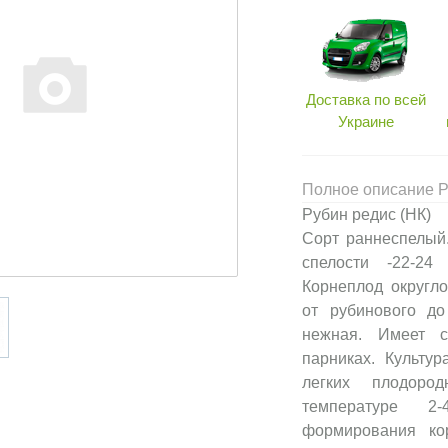
Доставка по всей
Украине
Полное описание Р
Рубин редис (НК)
Сорт раннеспелый.
спелости -22-24
Корнеплод округло
от рубинового до
нежная. Имеет с
парниках. Культур
легких плодоро
температуре 2
формирования ко