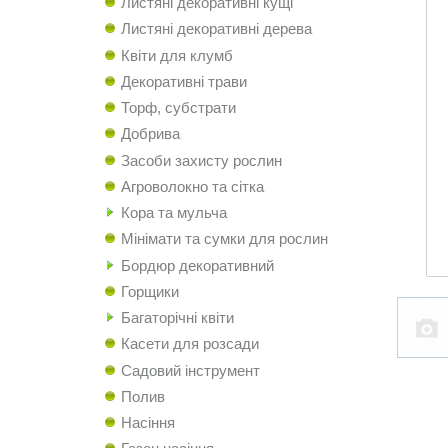
Листяні декоративні кущі
Листяні декоративні дерева
Квіти для клумб
Декоративні трави
Торф, субстрати
Добрива
Засоби захисту рослин
Агроволокно та сітка
Кора та мульча
Мінімати та сумки для рослин
Бордюр декоративний
Горщики
Багаторічні квіти
Касети для розсади
Садовий інструмент
Полив
Насіння