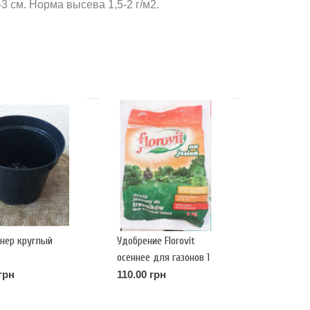
-3 см. Норма высева 1,5-2 г/м2.
нер круглый
Удобрение Florovit
осеннее для газонов 1
кг
грн
110.00 грн