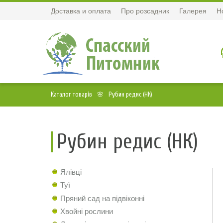
Доставка и оплата
Про розсадник
Галерея
Н
Каталог товарів
Рубин редис (НК)
Рубин редис (НК)
Ялівці
Туї
Пряний сад на підвіконні
Хвойні рослини