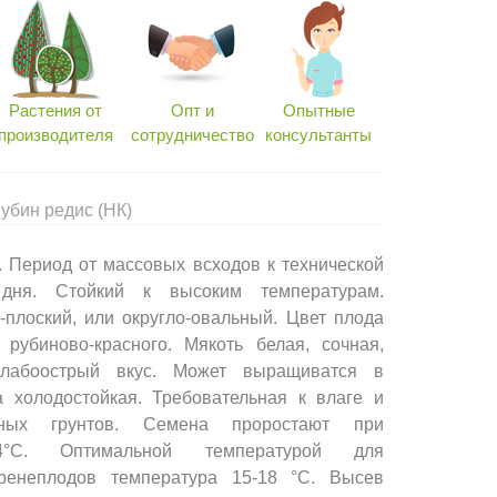
Растения от
Опт и
Опытные
производителя
сотрудничество
консультанты
убин редис (НК)
 Период от массовых всходов к технической
 дня. Стойкий к высоким температурам.
-плоский, или округло-овальный. Цвет плода
 рубиново-красного. Мякоть белая, сочная,
лабоострый вкус. Может выращиватся в
а холодостойкая. Требовательная к влаге и
дных грунтов. Семена проростают при
-4°C. Оптимальной температурой для
ренеплодов температура 15-18 °C. Высев