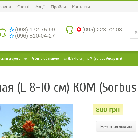
овини
Статті
Акції
Прайси
Контакти
(098) 172-75-99
(095) 223-72-03
(096) 810-04-27
стяні дерева
Рябина обыкновенная (L 8-10 см) КОМ (Sorbus Aucuparia)
я (L 8-10 см) КОМ (Sorbus
800 грн
Нет в наличии