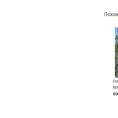
Похож
Бе
КО
pe
80