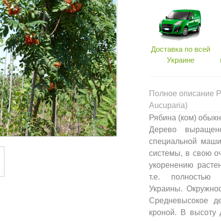
Доставка по всей
Украине
Полное описание Р
Aucuparia)
Рябина (ком) обыкн
Дерево выраще
специальной маши
системы, в свою о
укоренению растен
т.е. полностью
Украины. Окружнос
Средневысокое де
кроной. В высоту 