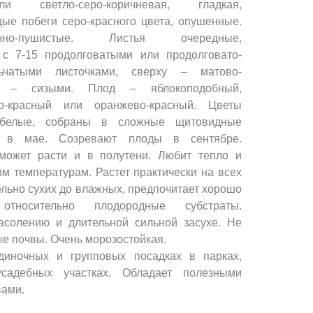
и светло-серо-коричневая, гладкая,
ые побеги серо-красного цвета, опушенные.
но-пушистые. Листья очередные,
 с 7-15 продолговатыми или продолговато-
ьчатыми листочками, сверху – матово-
у – сизыми. Плод – яблокоподобный,
о-красный или оранжево-красный. Цветы
 белые, собраны в сложные щитовидные
т в мае. Созревают плоды в сентябре.
может расти и в полутени. Любит тепло и
им температурам. Растет практически на всех
ельно сухих до влажных, предпочитает хорошо
 относительно плодородные субстраты.
засолению и длительной сильной засухе. Не
е почвы. Очень морозостойкая.
диночных и групповых посадках в парках,
усадебных участках. Обладает полезными
вами.