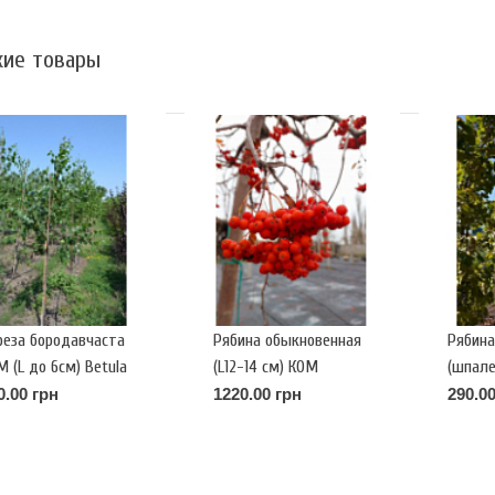
ие товары
реза бородавчаста
Рябина обыкновенная
Рябина
М (L до 6см) Betula
(L12-14 см) КОМ
(шпале
ndula
(Sorbus Aucuparia)
Sorbus
0.00 грн
1220.00 грн
290.00