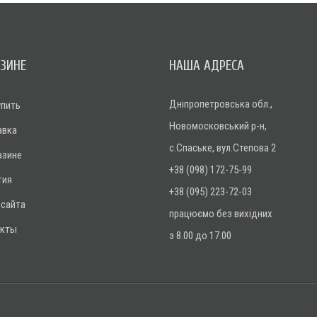
АЗИНЕ
НАША АДРЕСА
Дніпропетровська обл.,
упить
Новомосковський р-н,
авка
с.Спаське, вул.Степова 2
азине
+38 (098) 172-75-99
тия
+38 (095) 223-72-03
 сайта
працюємо без вихідних
акты
з 8.00 до 17.00