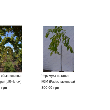
 обыкновенная
Черемуха поздняя
ра) (L10-12 см)
КОМ (Padus racemosa)
 Aucuparia
(L до 6см)
 грн
300.00 грн