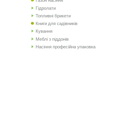
Газон насіння
Гідролати
Топливні брикети
Книги для садівників
Кування
Меблі з піддонів
Насіння професійна упаковка