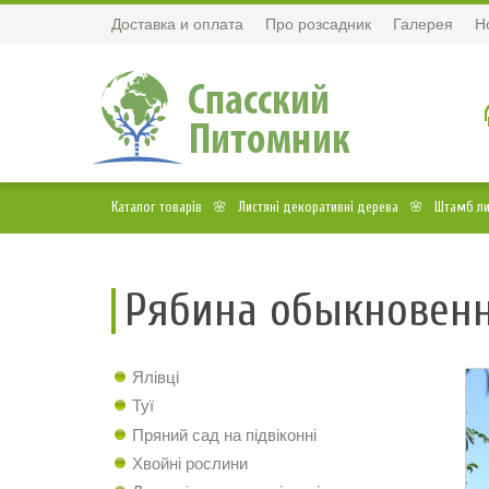
Доставка и оплата
Про розсадник
Галерея
Н
Каталог товарів
Листяні декоративні дерева
Штамб ли
Рябина обыкновенна
Ялівці
Туї
Пряний сад на підвіконні
Хвойні рослини