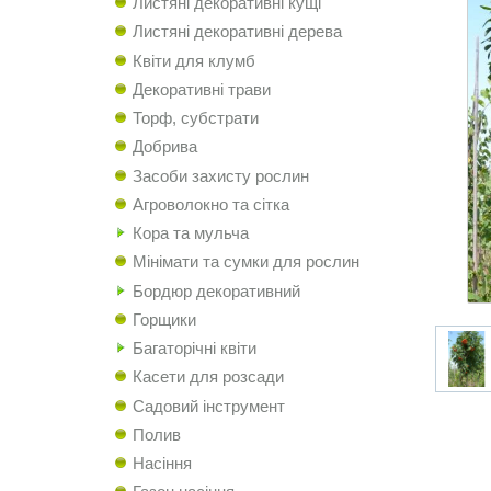
Листяні декоративні кущі
Листяні декоративні дерева
Квіти для клумб
Декоративні трави
Торф, субстрати
Добрива
Засоби захисту рослин
Агроволокно та сітка
Кора та мульча
Мінімати та сумки для рослин
Бордюр декоративний
Горщики
Багаторічні квіти
Касети для розсади
Садовий інструмент
Полив
Насіння