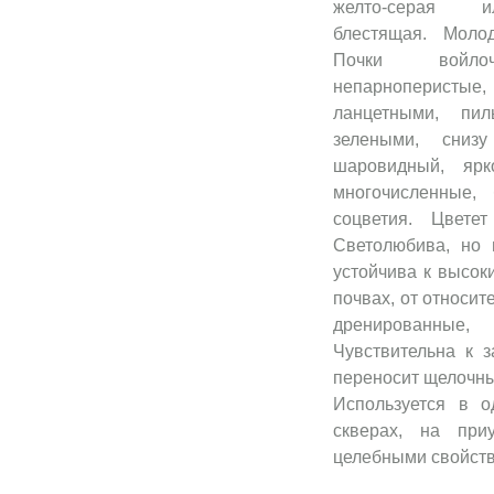
желто-серая ил
блестящая. Молод
Почки войлоч
непарноперистые,
ланцетными, пил
зелеными, сниз
шаровидный, ярк
многочисленные,
соцветия. Цвете
Светолюбива, но 
устойчива к высок
почвах, от относит
дренированные,
Чувствительна к 
переносит щелочны
Используется в о
скверах, на при
целебными свойст