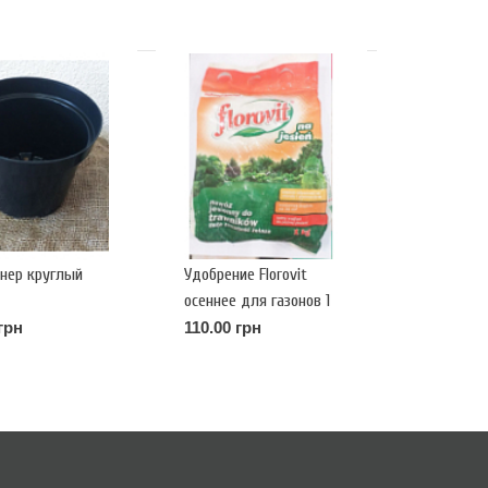
нер круглый
Удобрение Florovit
осеннее для газонов 1
кг
грн
110.00 грн