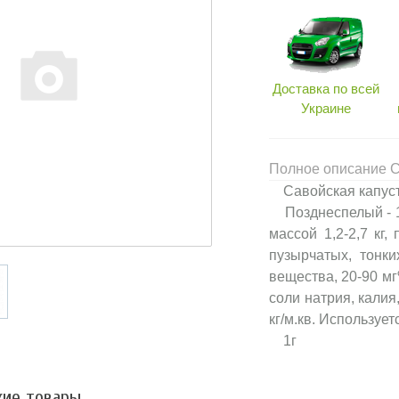
Доставка по всей
Украине
Полное описание С
Савойская капуст
Позднеспелый - 13
массой 1,2-2,7 кг,
пузырчатых, тонки
вещества, 20-90 мг
соли натрия, калия
кг/м.кв. Используе
1г
ие товары