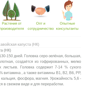
Растения от
Опт и
Опытные
производителя
сотрудничество
консультанты
авойская капуста (НК)
а (НК)
0-150 дней. Головка серо-зелёная, большая,
 плотная, создаётся из гофрированных, мелко
х листьев. Головка содержит 7-14 % сухого
% витамина , а также витамины В1, В2, В6, РР,
, кальция, фосфора, магния. Урожайность 5,6 -
тся в свежем виде и для переработки.