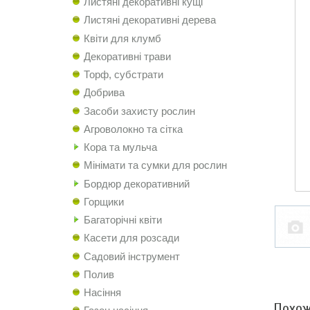
Листяні декоративні кущі
Листяні декоративні дерева
Квіти для клумб
Декоративні трави
Торф, субстрати
Добрива
Засоби захисту рослин
Агроволокно та сітка
Кора та мульча
Мінімати та сумки для рослин
Бордюр декоративний
Горщики
Багаторічні квіти
Касети для розсади
Садовий інструмент
Полив
Насіння
Похож