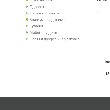
Газон насіння
Гідролати
Топливні брикети
Книги для садівників
Кування
Меблі з піддонів
Насіння професійна упаковка
Ко
15