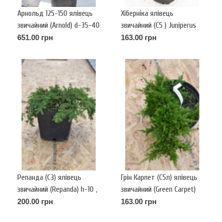
Арнольд 125-150 ялівець
Хіберніка ялівець
звичайний (Arnold) d-35-40
звичайний (С5 ) Juniperus
communis Hibernica.
651.00 грн
163.00 грн
Репанда (С3) ялівець
Грін Карпет (С5л) ялівець
звичайний (Repanda) h-10 ,
звичайний (Green Carpet)
d- 30
h-5-7, d-40
200.00 грн
163.00 грн