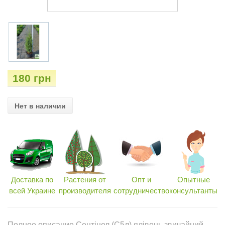
180 грн
Нет в наличии
Доставка по
Растения от
Опт и
Опытные
всей Украине
производителя
сотрудничество
консультанты
Полное описание Сентінел (С5л) ялівець звичайний