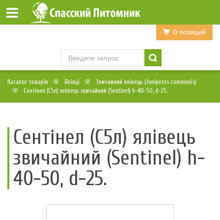
Войти
Регистрация
0 позиций
Каталог товарів
Ялівці
Звичайний ялівець (Juniperus communis)
Сентінел (С5л) ялівець звичайний (Sentinel) h-40-50, d-25.
Сентінел (С5л) ялівець
звичайний (Sentinel) h-
40-50, d-25.