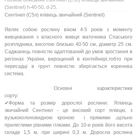
(Sentinel) h-40-50, d-25.
Сентінел (С5л) ялівець звичайний (Sentinel)
Являє собою рослину віком 4-5 років з моменту
живцювання з власного живця маточника Спаського
розплідника, висотою близько 40-50 см, діаметр 25 см.
Саджанець повністю адаптований до умов зростання в
регіонах України, вирощений в контейнері,тобто при
пересадці в грунт повністю зберігається коренева
система.
Основні характеристики
сор
✔Форма та розмір дорослої рослини: Ялівець
звичайний Сентінел - це високий сорт ялівцю, з
вузькоколоновидною кроною і прямими ,щільно
прилеглими рівними гілками. До 10-и років його висота
складе 1,5 м, при ширині 0,3 м. Доросла рослина