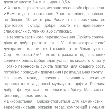
досягає висоти 3-4 м, а ширина 0,5 м.
✔ Хвоя ялівцю колюча, яскраво зелена або сіро-зелена.
✔Вимоги до прозростання: Зростає ялівець повільно,
не більше 10 см в рік. Рослина не примхлива до
грунтового складу, добре росте на дренованих,
слабокислих суглинках або суппісках.
Не терпить застійного перезволоження. Любить сонячні
ділянки, добре росте в півтіні. У тіні хвоя втрачає свої
декоративні властивості і тьмяніє і стає більш пухкою.
Сорт морозостійкий, може страждати від весняних
сонячних опіків. Добре адаптується до міського клімату.
Погано переносить сухість повітря, для кращого росту
потрібно проводити дощування і розпушування грунту
На зиму молоді рослини вкривають нетканим
агроволокном, а дорослі мульчують торфом. Рослина
добре формується і переносить обрізку. Має сильні
фітонцидні властивості.
✔Використання: Використовується для кам'янистих і
верескових садів, рокаріїв, терас, композицій з кущами