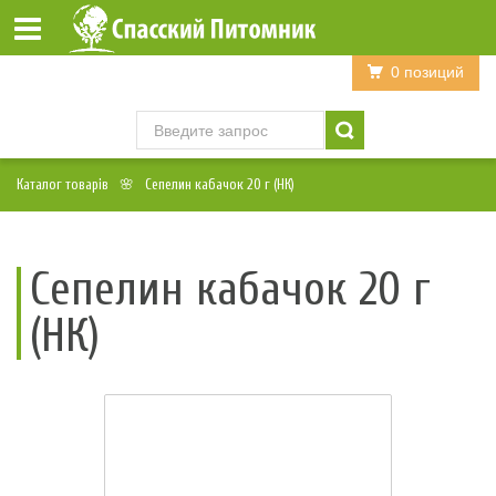
Войти
Регистрация
0 позиций
Каталог товарів
Сепелин кабачок 20 г (НК)
Сепелин кабачок 20 г
(НК)