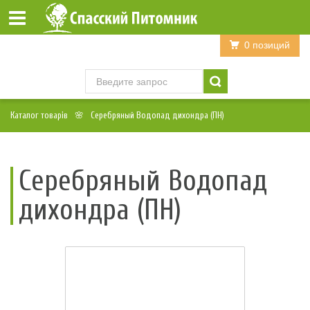
Войти
Регистрация
0 позиций
Каталог товарів
Серебряный Водопад дихондра (ПН)
Серебряный Водопад
дихондра (ПН)