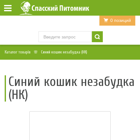
Войти
Регистрация
0 позиций
Каталог товарів
Синий кошик незабудка (НК)
Синий кошик незабудка
(НК)