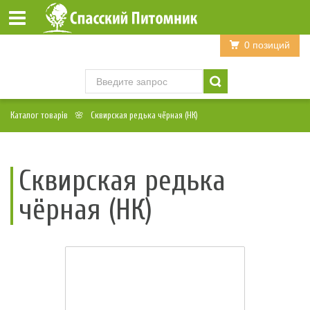
Войти
Регистрация
0 позиций
Каталог товарів
Сквирская редька чёрная (НК)
Сквирская редька
чёрная (НК)