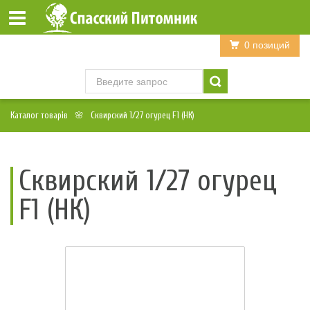
Войти
Регистрация
0 позиций
Каталог товарів
Сквирский 1/27 огурец F1 (НК)
Сквирский 1/27 огурец
F1 (НК)