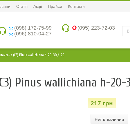
овини
Статті
Акції
Прайси
Контакти
(098) 172-75-99
(095) 223-72-03
(096) 810-04-27
лайська (С3) Pinus wallichiana h-20-30,d-20
С3) Pinus wallichiana h-20-
217 грн
Нет в наличии