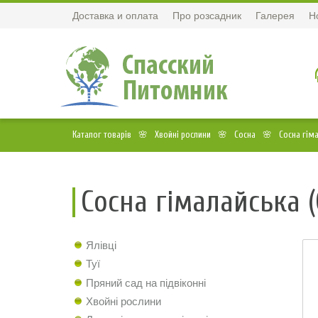
Доставка и оплата
Про розсадник
Галерея
Н
Каталог товарів
Хвойні рослини
Сосна
Сосна гіма
Сосна гімалайська (
Ялівці
Туї
Пряний сад на підвіконні
Хвойні рослини