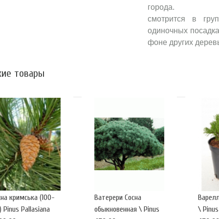
г
смотрится в гру
одиночных посадка
фоне других деревь
ие товары
сна кримська (100-
Ватерери Сосна
Варелл
) Pinus Pallasiana
обыкновенная \ Pinus
\ Pinus