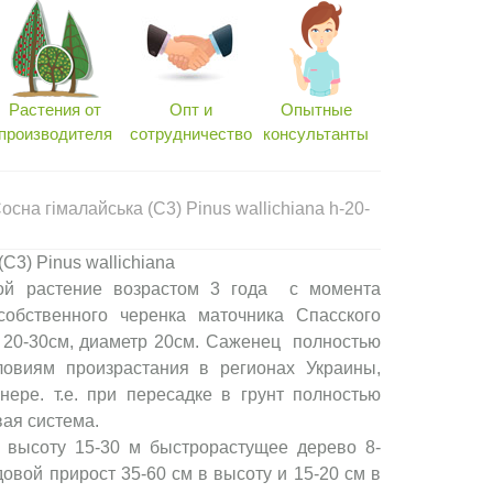
Растения от
Опт и
Опытные
производителя
сотрудничество
консультанты
сна гімалайська (С3) Pinus wallichiana h-20-
С3) Pinus wallichiana
бой растение возрастом 3 года с момента
собственного черенка маточника Спасского
 20-30см, диаметр 20см. Саженец полностью
ловиям произрастания в регионах Украины,
ере. т.е. при пересадке в грунт полностью
вая система.
высоту 15-30 м быстрорастущее дерево 8-
овой прирост 35-60 см в высоту и 15-20 см в