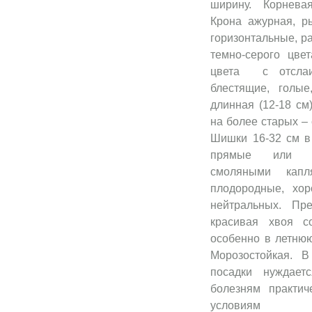
ширину. Корнева
Крона ажурная, р
горизонтальные, ра
темно-серого цвет
цвета с отслаи
блестящие, голые
длинная (12-18 см
на более старых – 
Шишки 16-32 см в
прямые или нем
смоляными капл
плодородные, хо
нейтральных. Пр
красивая хвоя с
особенно в летнюю
Морозостойкая. 
посадки нуждае
болезням практич
услов