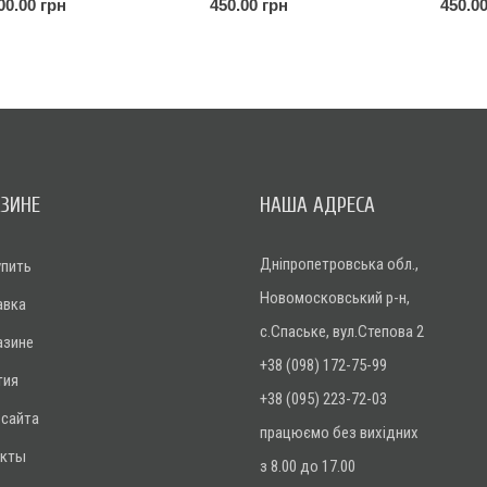
Sylvestris Watereri
30-40
00.00 грн
450.00 грн
450.00
АЗИНЕ
НАША АДРЕСА
Дніпропетровська обл.,
упить
Новомосковський р-н,
авка
с.Спаське, вул.Степова 2
азине
+38 (098) 172-75-99
тия
+38 (095) 223-72-03
 сайта
працюємо без вихідних
акты
з 8.00 до 17.00