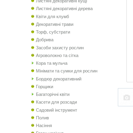
Листяні декоративні кущі
Листяні декоративні дерева
Квіти для клумб
Декоративні трави
Торф, субстрати
Добрива
Засоби захисту рослин
Агроволокно та сітка
Кора та мульча
Мінімати та сумки для рослин
Бордюр декоративний
Горщики
Багаторічні квіти
Касети для розсади
Садовий інструмент
Полив
Насіння