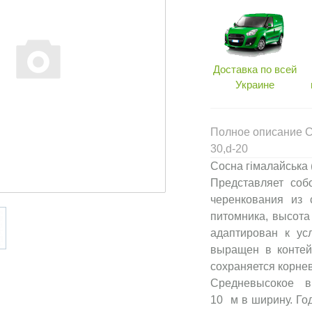
Доставка по всей
Украине
Полное описание Со
30,d-20
Сосна гімалайська (
Представляет со
черенкования из 
питомника, высота
адаптирован к ус
выращен в контейн
сохраняется корне
Средневысокое в 
10 м в ширину. Год