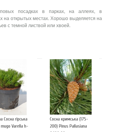
орода.
пповых посадках в парках, на аллеях, в
х на открытых местах. Хорошо выделяется на
ев с темной листвой или хвоей.
а Сосна гірська
Сосна кримська (175-
 mugo Varella h-
200) Pinus Pallasiana