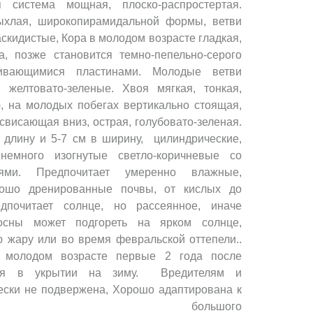
я система мощная, плоско-распростертая.
ыхлая, широкопирамидальной формы, ветви
скидистые, Кора в молодом возрасте гладкая,
а, позже становится темно-пепельно-серого
вающимися пластинами. Молодые ветви
, желтовато-зеленые. Хвоя мягкая, тонкая,
), на молодых побегах вертикально стоящая,
свисающая вниз, острая, голубовато-зеленая.
 длину и 5-7 см в ширину, цилиндрические,
ного изогнутые светло-коричневые со
ями. Предпочитает умеренно влажные,
рошо дренированные почвы, от кислых до
едпочитает солнце, но рассеянное, иначе
осны может подгореть на ярком солнце,
 жару или во время февральской оттепели..
В молодом возрасте первые 2 года после
тся в укрытии на зиму. Вредителям и
ески не подвержена, Хорошо адаптирована к
иям большого