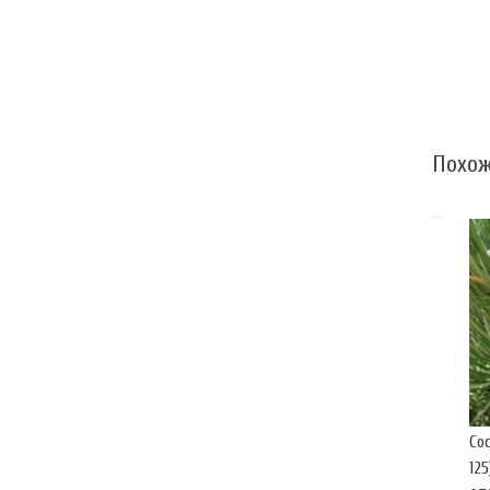
Похож
Со
125