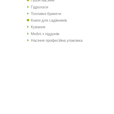
Газон насіння
Гідролати
Топливні брикети
Книги для садівників
Кування
Меблі з піддонів
Насіння професійна упаковка