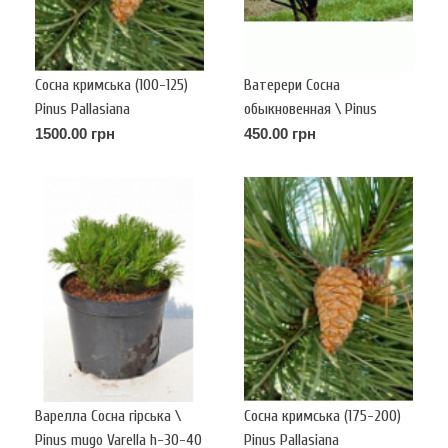
Сосна кримська (100-125)
Ватерери Сосна
Pinus Pallasiana
обыкновенная \ Pinus
Sylvestris Watereri
1500.00 грн
450.00 грн
Варелла Сосна гірська \
Сосна кримська (175-200)
Pinus mugo Varella h-30-40
Pinus Pallasiana