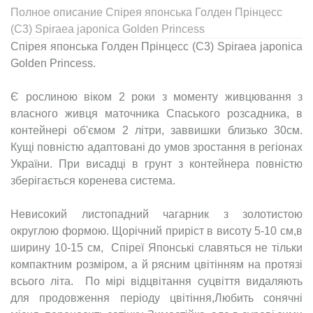
Полное описание Спірея японська Голден Прінцесс
(С3) Spiraea japonica Golden Princess
Спірея японська Голден Прінцесс (С3) Spiraea japonica
Golden Princess.
Є рослиною віком 2 роки з моменту живцювання з
власного живця маточника Спаського розсадника, в
контейнері об'ємом 2 літри, заввишки близько 30см.
Кущі повністю адаптовані до умов зростання в регіонах
України. При висадці в грунт з контейнера повністю
зберігається коренева система.
Невисокий листопадний чагарник з золотистою
округлою формою. Щорічний приріст в висоту 5-10 см,в
ширину 10-15 см, Спіреї Японські славяться не тільки
компактним розміром, а й рясним цвітінням на протязі
всього літа. По мірі відцвітання суцвіття видаляють
для продовження періоду цвітіння,Любить сонячні