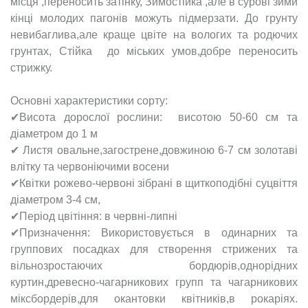
місця ,переносить затінку, Зимостійка ,але в сурові зими
кінці молодих пагонів можуть підмерзати. До грунту
невибаглива,але краще цвіте на вологих та родючих
грунтах, Стійка до міських умов,добре переносить
стрижку.
Основні характеристики сорту:
✔Висота дорослої рослини: висотою 50-60 см та
діаметром до 1 м
✔ Листя овальне,загострене,довжиною 6-7 см золотаві
влітку та червоніючими восени
✔Квітки рожево-червоні зібрані в щиткоподібні суцвіття
діаметром 3-4 см,
✔Період цвітіння: в червні-липні
✔Призначення: Використовується в одинарних та
группових посадках для створення стрижених та
вільнозростаючих бордюрів,однорідних
куртин,древесно-чагарникових групп та чагарникових
міксбордерів,для окантовки квітників,в рокаріях.