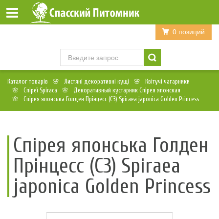
Войти
Регистрация
0 позиций
Каталог товарів
Листяні декоративні кущі
Квітучі чагарники
Спіреї Spiraca
Декоративный кустарник Спірея японская
Спірея японська Голден Прінцесс (С3) Spiraea japonica Golden Princess
Спірея японська Голден
Прінцесс (С3) Spiraea
japonica Golden Princess