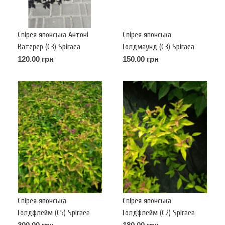
Спірея японська Антоні
Спірея японська
Ватерер (С3) Spiraea
Голдмаунд (С3) Spiraea
japonica Anthony Waterer
japonica Goldmound
120.00 грн
150.00 грн
Спірея японська
Спірея японська
Голдфлейм (С5) Spiraea
Голдфлейм (С2) Spiraea