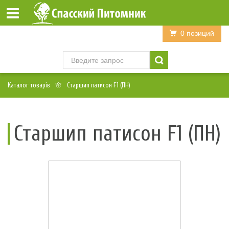
Войти
Регистрация
0 позиций
Каталог товарів
Старшип патисон F1 (ПН)
Старшип патисон F1 (ПН)