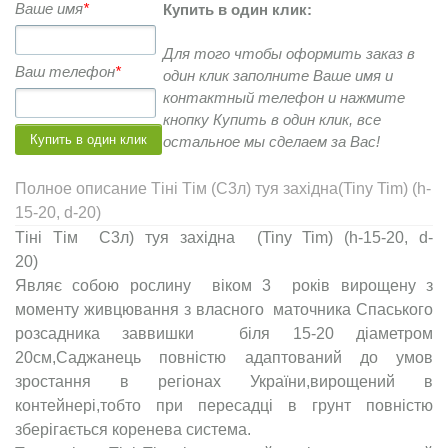
Ваше имя
*
Купить в один клик:
Для того чтобы оформить заказ в
Ваш телефон
*
один клик заполните Ваше имя и
контактный телефон и нажмите
кнопку Купить в один клик, все
остальное мы сделаем за Вас!
Полное описание Тіні Тім (С3л) туя західна(Tiny Tim) (h-
15-20, d-20)
Тіні Тім С3л) туя західна (Tiny Tim) (h-15-20, d-
2
Являє собою рослину віком 3 років вирощену з
моменту живцювання з власного маточника Спаського
розсадника заввишки біля 15-20 діаметром
20см,Саджанець повністю адаптований до умов
зростання в регіонах України,вирощений в
контейнері,тобто при пересадці в грунт повністю
зберігається коренева система.