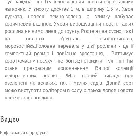
Туя західна Тіні Тім вічнозелений повільнозростаючий
чагарник. У висоту досягає 1 м, в ширину 1,5 м. Хвоя
луската, навесні темно-зелена, а взимку набуває
коричневий відтінок. Умови вирощування прості, так як
рослина не вимоглива до грунту, Росте як на сухих, так і
на вологих ґрунтах. Тіньовитривала,
морозостійка.Головна перевага у цієї рослини - це її
компактний розмір і повільне зростання, , Витримує
короткочасну посуху і не боїться стрижки. Туя Тіні Тім
стане прекрасним доповненням Вашої колекції
декоративних рослин, !Має гарний вигляд при
озеленені як великих, так і малих садів. Даний сорт
може виступати солітером в саду, а також доповнювати
інші яскраві рослини
Видео
Информация о продукте