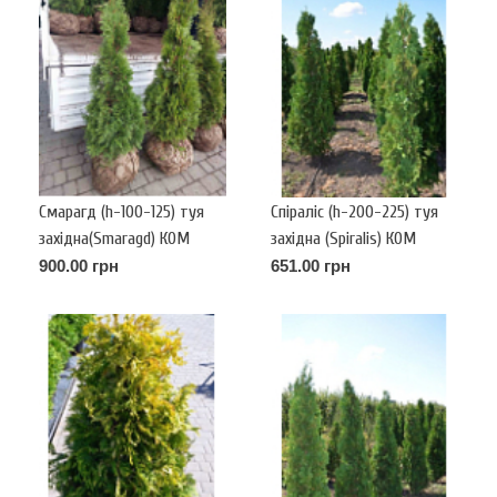
Смарагд (h-100-125) туя
Спіраліс (h-200-225) туя
західна(Smaragd) КОМ
західна (Spiralis) КОМ
900.00 грн
651.00 грн