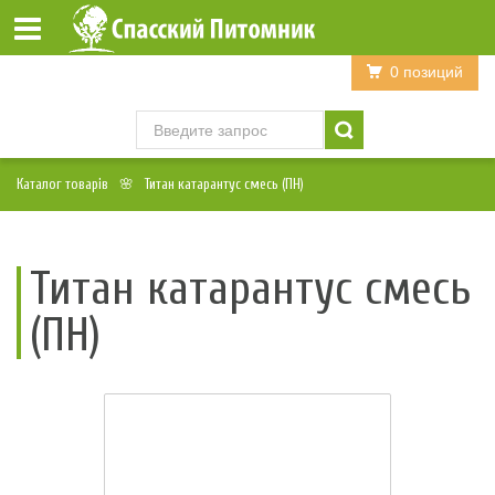
Войти
Регистрация
0 позиций
Каталог товарів
Титан катарантус смесь (ПН)
Титан катарантус смесь
(ПН)