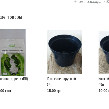
Норма расхода: 800
ие товары
фейное дерево (ПН)
Контейнер круглый
Контей
С5л
С3л
.00 грн
15.00 грн
10.00 