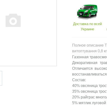
Доставка по всей
Украине
Полное описание Тр
витоптування 0,8 к
Газонная травосмес
Декоративная тра
Отличается высок
восстанавливаться
Состав:
40% овсяница тро
35% овсяница трос
20% райграс мног
5% мятлик луговой