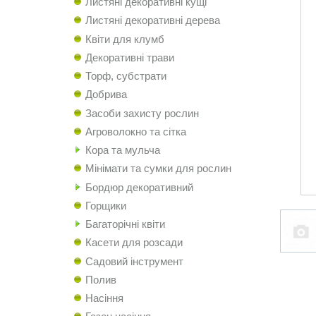
Листяні декоративні кущі
Листяні декоративні дерева
Квіти для клумб
Декоративні трави
Торф, субстрати
Добрива
Засоби захисту рослин
Агроволокно та сітка
Кора та мульча
Мінімати та сумки для рослин
Бордюр декоративний
Горщики
Багаторічні квіти
Касети для розсади
Садовий інструмент
Полив
Насіння