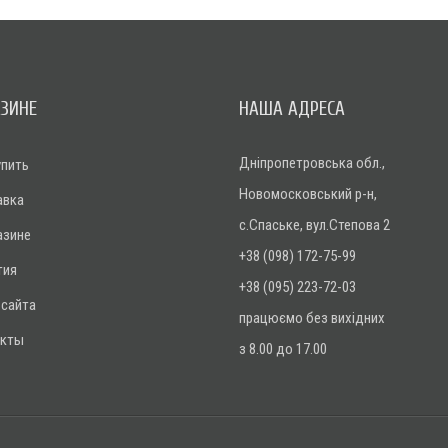
АЗИНЕ
НАША АДРЕСА
Дніпропетровська обл.,
упить
Новомосковський р-н,
авка
с.Спаське, вул.Степова 2
азине
+38 (098) 172-75-99
тия
+38 (095) 223-72-03
 сайта
працюємо без вихідних
акты
з 8.00 до 17.00