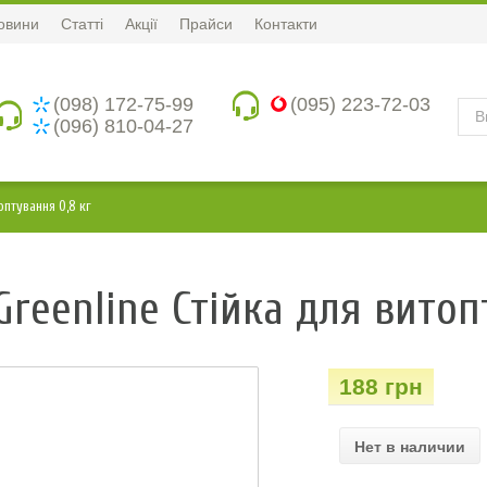
овини
Статті
Акції
Прайси
Контакти
(098) 172-75-99
(095) 223-72-03
(096) 810-04-27
оптування 0,8 кг
reenline Стійка для витоп
188 грн
Нет в наличии