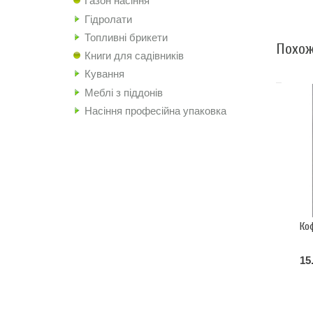
Газон насіння
Гідролати
Топливні брикети
Похож
Книги для садівників
Кування
Меблі з піддонів
Насіння професійна упаковка
Ко
15