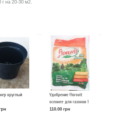
 г на 20-30 м2.
нер круглый
Удобрение Florovit
осеннее для газонов 1
кг
грн
110.00 грн