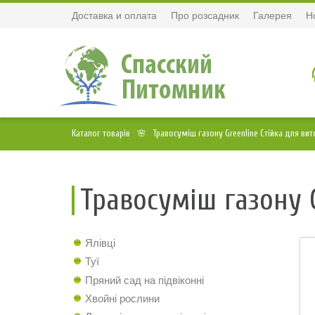
Доставка и оплата
Про розсадник
Галерея
Н
Каталог товарів
Травосуміш газону Greenline Стійка для вит
Травосуміш газону G
Ялівці
Туї
Пряний сад на підвіконні
Хвойні рослини