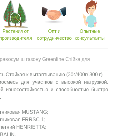
Растения от
Опт и
Опытные
производителя
сотрудничество
консультанты
авосуміш газону Greenline Стійка для
г
ь Стойкая к вытаптыванию (30г/400г/ 800 г)
восмесь для участков с высокой нагрузкой.
ой износостойкостью и способностью быстро
.
стниковая MUSTANG;
тниковая FRRSC-1;
олетний HENRIETTA;
 BALIN.