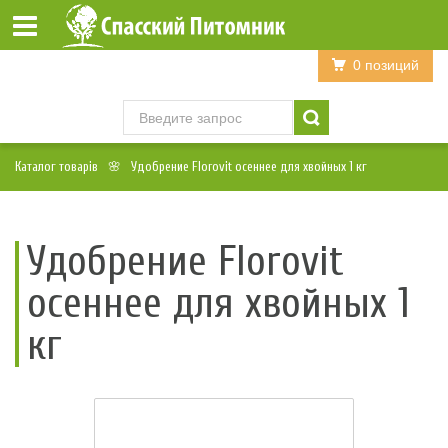
Войти
Регистрация
0 позиций
Каталог товарів
Удобрение Florovit осеннее для хвойных 1 кг
Удобрение Florovit
осеннее для хвойных 1
кг