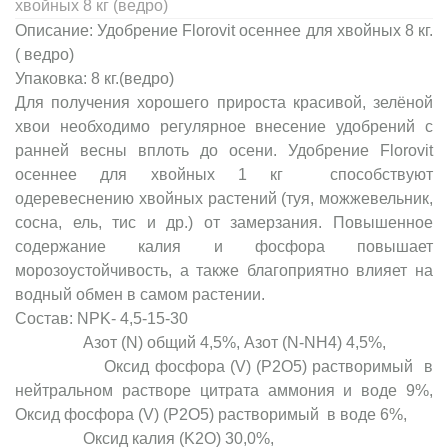
хвойных 8 кг (ведро)
Описание: Удобрение Florovit осеннее для хвойных 8 кг.
( ведро)
Упаковка: 8 кг.(ведро)
Для получения хорошего прироста красивой, зелёной
хвои необходимо регулярное внесение удобрений с
ранней весны вплоть до осени. Удобрение Florovit
осеннее для хвойных 1 кг способствуют
одеревеснению хвойных растений (туя, можжевельник,
сосна, ель, тис и др.) от замерзания. Повышенное
содержание калия и фосфора повышает
морозоустойчивость, а также благоприятно влияет на
водный обмен в самом растении.
Состав: NPK- 4,5-15-30
Азот (N) общий 4,5%, Азот (N-NH4) 4,5%,
Оксид фосфора (V) (P2O5) растворимый в
нейтральном растворе цитрата аммония и воде 9%,
Оксид фосфора (V) (P2O5) растворимый в воде 6%,
Оксид калия (K2O) 30,0%,