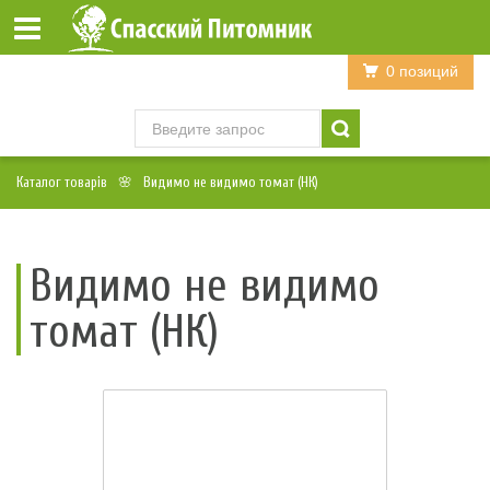
Войти
Регистрация
0 позиций
Каталог товарів
Видимо не видимо томат (НК)
Видимо не видимо
томат (НК)