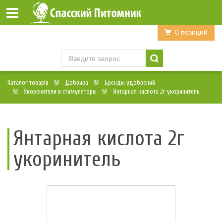
Войти
Регистрация
0 позиций
Каталог товарів
Добрива
Бренды удобрений
Укоренители и стимуляторы
Янтарная кислота 2г укоринитель
Янтарная кислота 2г
укоринитель