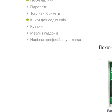
Газон насіння
Гідролати
Топливні брикети
Книги для садівників
Кування
Меблі з піддонів
Насіння професійна упаковка
Похож
Бо