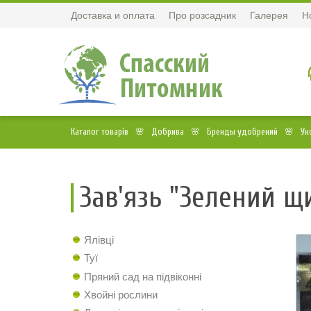
Доставка и оплата
Про розсадник
Галерея
Н
Каталог товарів
Добрива
Бренды удобрений
Ук
Зав'язь "Зелений щи
Ялівці
Туї
Пряний сад на підвіконні
Хвойні рослини