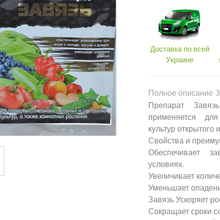
Доставка по всей
Украине
Полное описание За
Препарат Завяз
применяется для
культур открытого 
Свойства и преиму
Обеспечивает за
условиях.
Увеличивает количе
Уменьшает опадени
Завязь Ускоряет ро
Сокращает сроки со