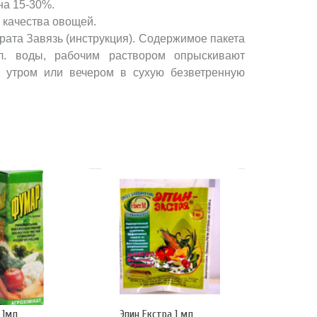
на 15-30%.
 качества овощей.
ата Завязь (инструкция). Содержимое пакета
3л. воды, рабочим раствором опрыскивают
 утром или вечером в сухую безветренную
 1мл
Эпин Екстра 1 мл