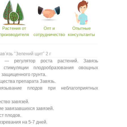
Растения от
Опт и
Опытные
производителя
сотрудничество
консультанты
в'язь "Зелений щит" 2 г
ь — регулятор роста растений. Завязь
 стимуляции плодообразования овощных
и защищенного грунта.
щества препарата Завязь.
вязывание плодов при неблагоприятных
ство завязей.
е завязавшихся завязей.
ст плодов.
зревания на 5-7 дней.