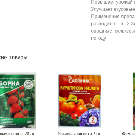
Повышает урожай 
Улучшает вкусовые
Применение препар
разводится в 2-
овощные культуры
погоду.
ие товары
рная кислота 20 гр
Янтарная кислота 2 гр
Фумар