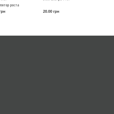
лятор роста
ия)
грн
20.00 грн