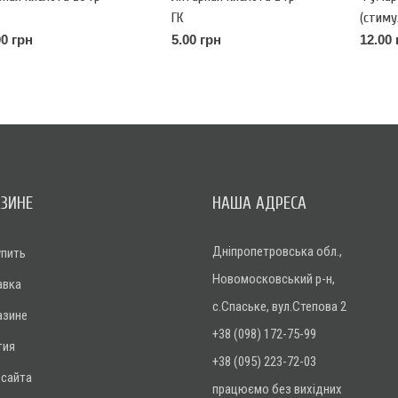
ГК
(стиму
растен
00 грн
5.00 грн
12.00 
АЗИНЕ
НАША АДРЕСА
Дніпропетровська обл.,
упить
Новомосковський р-н,
авка
с.Спаське, вул.Степова 2
азине
+38 (098) 172-75-99
тия
+38 (095) 223-72-03
 сайта
працюємо без вихідних