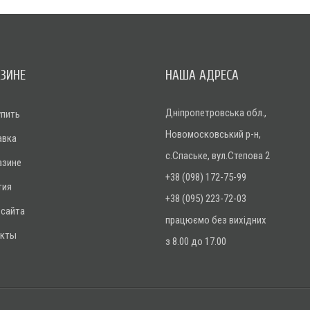
АЗИНЕ
НАША АДРЕСА
Дніпропетровська обл.,
упить
Новомосковський р-н,
авка
с.Спаське, вул.Степова 2
азине
+38 (098) 172-75-99
тия
+38 (095) 223-72-03
 сайта
працюємо без вихідних
акты
з 8.00 до 17.00