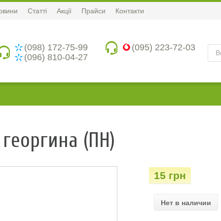
овини
Статті
Акції
Прайси
Контакти
(098) 172-75-99
(095) 223-72-03
(096) 810-04-27
георгина (ПН)
15 грн
Нет в наличии