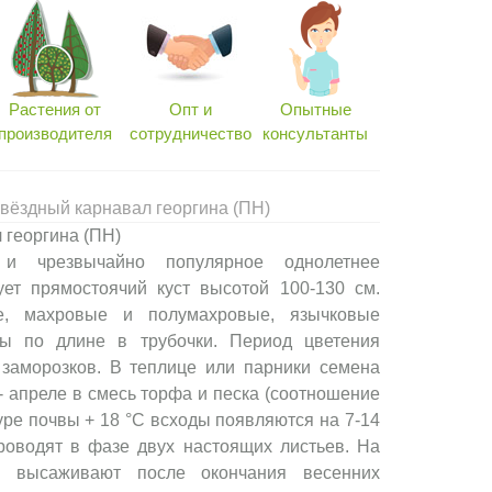
Растения от
Опт и
Опытные
производителя
сотрудничество
консультанты
вёздный карнавал георгина (ПН)
 георгина (ПН)
 и чрезвычайно популярное однолетнее
ует прямостоячий куст высотой 100-130 см.
е, махровые и полумахровые, язычковые
ны по длине в трубочки. Период цветения
 заморозков. В теплице или парники семена
- апреле в смесь торфа и песка (соотношение
уре почвы + 18 °С всходы появляются на 7-14
роводят в фазе двух настоящих листьев. На
о высаживают после окончания весенних