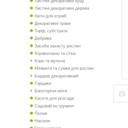
Листяні декоративні кущі
Листяні декоративні дерева
Квіти для клумб
Декоративні трави
Торф, субстрати
Добрива
Засоби захисту рослин
Агроволокно та сітка
Кора та мульча
Мінімати та сумки для рослин
Бордюр декоративний
Горщики
Багаторічні квіти
Касети для розсади
Садовий інструмент
Полив
Насіння