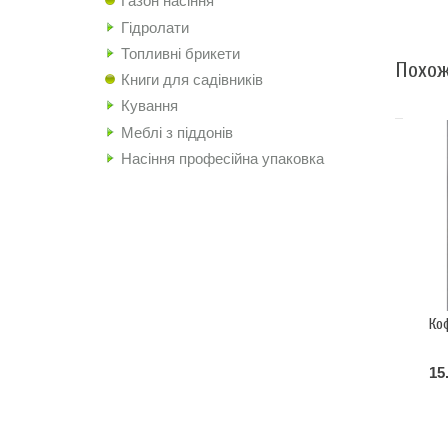
Газон насіння
Гідролати
Топливні брикети
Похож
Книги для садівників
Кування
Меблі з піддонів
Насіння професійна упаковка
Ко
15