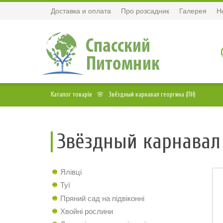
Доставка и оплата
Про розсадник
Галерея
Н
Каталог товарів
Звёздный карнавал георгина (ПН)
Звёздный карнавал 
Ялівці
Туї
Пряний сад на підвіконні
Хвойні рослини