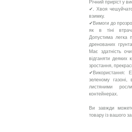
Річний приріст у в
✔. Хвоя чешуйчато-
взимку.
✔Вимоги до прозрос
як в тіні втрач
Допустима легка п
дренованих грунта
Має здатність очи
відганяти деяких 
зростання, прекрас
✔Використання: 
зеленому газоні,
листяними росл
контейнерах.
Ви завжди может
товару із вашого за