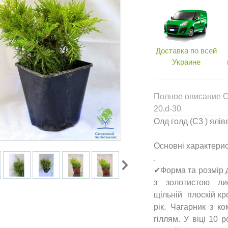
Доставка по всей
Украине
Полное описание Ол
20,d-30
Олд голд (С3 ) ялів
Основні характерис
.
✔Форма та розмір д
з золотистою ли
щільній плоскій кр
рік. Чагарник з к
гіллям. У віці 10 