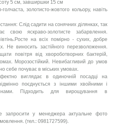
исоту 5 см, завширшки 15 см
голчаста, золотисто-жовтого кольору, навіть
тання: Слід садити на сонячних ділянках, так
ає свою яскраво-золотисте забарвлення.
івтінь.Росте на всіх помірно - сухих, добре
х. Не виносить застійного перезволоження.
щати повітря від хвороботворних бактерій,
комах. Морозостійкий. Невибагливий до умов
но себе почуває в міських умовах.
Ефектно виглядає в одиночній посадці на
 відмінно поєднується з іншими хвойними і
инами. Підходить для вирощування в
е запросити у менеджера актуальне фото
мовлення. (тел.: 0981727599).