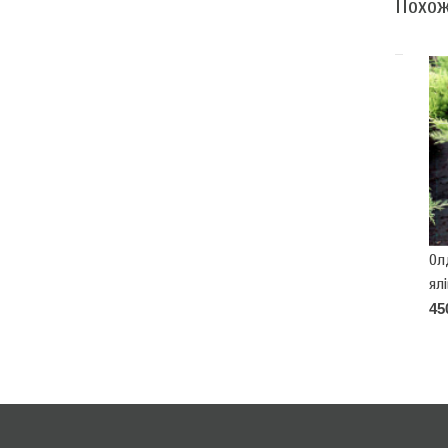
Похож
Олд
ялі
Go
45