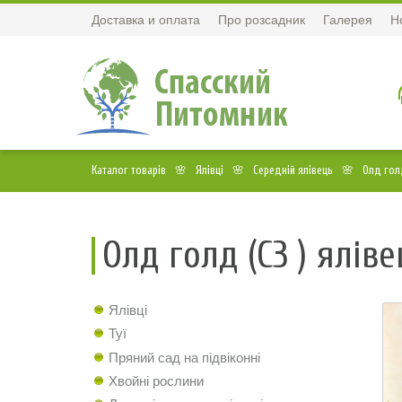
Доставка и оплата
Про розсадник
Галерея
Н
Каталог товарів
Ялівці
Середній ялівець
Олд голд
Олд голд (С3 ) яліве
Ялівці
Туї
Пряний сад на підвіконні
Хвойні рослини