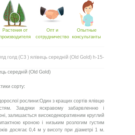
Растения от
Опт и
Опытные
производителя
сотрудничество
консультанты
д голд (С3 ) ялівець середній (Old Gold) h-15-
ець середній (Old Gold)
тики сорту:
орослої рослини:Один з кращих сортів ялівцю
стям. Завдяки яскравому забарвленню і
оні, залишається високодекоративним круглий
омпактною кроною і низьким розлогим густим
років досягає 0,4 м у висоту при діаметрі 1 м.