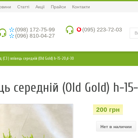
овини
Статті
Акції
Прайси
Контакти
(098) 172-75-99
(095) 223-72-03
(096) 810-04-27
 (С3 ) ялівець середній (Old Gold) h-15-20,d-30
ць середній (Old Gold) h-15
200 грн
Нет в наличии