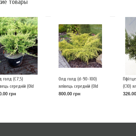
ие товары
 голд (С7,5)
Олд голд (d-90-100)
Пфітце
вець середній (Old
ялівець середній (Old
(С10) я
ld) h-30-35,d-60
Gold) КОМ h-40
(Pfitze
0.00 грн
800.00 грн
326.00
h-90,d