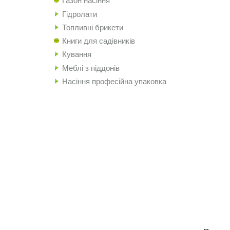
Газон насіння
Гідролати
Топливні брикети
Книги для садівників
Кування
Меблі з піддонів
Насіння професійна упаковка