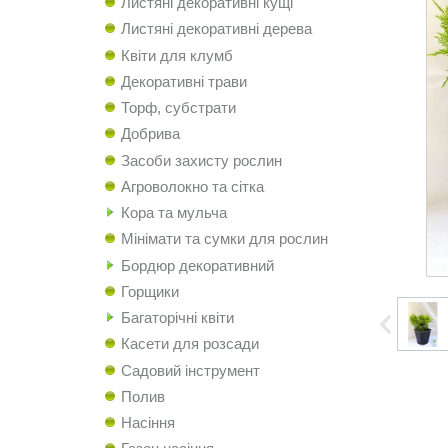
Листяні декоративні кущі
Листяні декоративні дерева
Квіти для клумб
Декоративні трави
Торф, субстрати
Добрива
Засоби захисту рослин
Агроволокно та сітка
Кора та мульча
Мінімати та сумки для рослин
Бордюр декоративний
Горщики
Багаторічні квіти
Касети для розсади
Садовий інструмент
Полив
Насіння