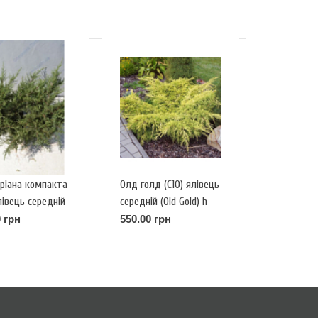
ріана компакта
Олд голд (С10) ялівець
лівець середній
середній (Old Gold) h-
riana Compacta)
40,d-75
 грн
550.00 грн
-110