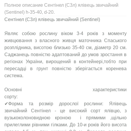
Полное описание Сентінел (С3л) ялівець звичайний
(Sentinel) h-35-40, d-20.
Сентінел (С3л) ялівець звичайний (Sentinel)
Являє собою рослину віком 3-4 років з моменту
живцювання з власного живця маточника Спаського
розплідника, висотою близько 35-40 см, діаметр 20 см.
Саджанець повністю адаптований до умов зростання в
регіонах України, вирощений в контейнері,тобто при
пересадці в грунт повністю зберігається коренева
система.
Основні характеристики
сор
✔Форма та розмір дорослої рослини: Ялівець
звичайний Сентінел - це високий сорт ялівцю, з
вузькоколоновидною кроною і прямими ,щільно
прилеглими рівними гілками. До 10-и років його висота