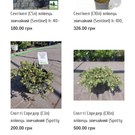
Сентінел (С5л) ялівець
Сентінел (С10л) ялівець
звичайний (Sentinel) h-40-
звичайний (Sentinel) h-100,
50, d-25.
d-50
180.00 грн
326.00 грн
Спотті Спредер (С3л)
Спотті Спредер (С10л)
ялівець звичайний (Spotty
ялівець звичайний (Spotty
Spreader)
Spreader)
200.00 грн
500.00 грн