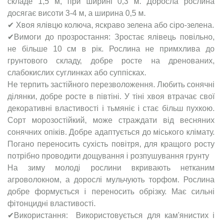
складе 1,5 м, при ширині 0,3 м. Доросла рослина
досягає висоти 3-4 м, а ширина 0,5 м.
✔ Хвоя ялівцю колюча, яскраво зелена або сіро-зелена.
✔Вимоги до прозростання: Зростає ялівець повільно,
не більше 10 см в рік. Рослина не примхлива до
грунтового складу, добре росте на дренованих,
слабокислих суглинках або суппісках.
Не терпить застійного перезволоження. Любить сонячні
ділянки, добре росте в півтіні. У тіні хвоя втрачає свої
декоративні властивості і тьмяніє і стає більш пухкою.
Сорт морозостійкий, може страждати від весняних
сонячних опіків. Добре адаптується до міського клімату.
Погано переносить сухість повітря, для кращого росту
потрібно проводити дощування і розпушування грунту
На зиму молоді рослини вкривають нетканим
агроволокном, а дорослі мульчують торфом. Рослина
добре формується і переносить обрізку. Має сильні
фітонцидні властивості.
✔Використання: Використовується для кам'янистих і