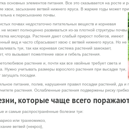
тка основных элементов питания. Все это сказывается на росте и 
е хвои, засыхание ветвей нижнего яруса. В жаркие годы может приве
тельна к пересыханию почвы.
истых почвах недостаточно питательных веществ и корневая
 не может полноценно развиваться из-за плотной структуры почвы
татка кислорода. Растения дают слабый прирост побегов, имеют
нный вид и часто сбрасывают хвою с ветвей нижнего яруса. Но не
 заливать туи, так как корневая система растений замокает,
ет, что вызывает пожелтение хвои и гибель растения.
етолюбивое растение и, почти как все хвойные требует света и
а. Нужно учитывать размеры взрослого растения при высадке туи,
т загущать посадки.
льное питание, полив, нарушения правил посадки растений, да и 
нитете растения. Ослабленные растения подвержены риску грибко
езни, которые чаще всего поражают
е и самые распространённые болезни туи:
ариоз или трахеомикоз,
хание ветвей (некроз),