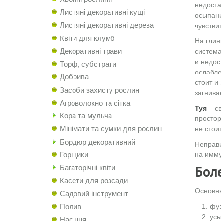
недоста
Листяні декоративні кущі
осыпани
Листяні декоративні дерева
чувстви
Квіти для клумб
На глин
Декоративні трави
система
и недос
Торф, субстрати
ослабле
Добрива
стоит и
Засоби захисту рослин
загнива
Агроволокно та сітка
Туя
– св
Кора та мульча
простор
Мінімати та сумки для рослин
не стои
Бордюр декоративний
Неправи
Горщики
на имму
Бол
Багаторічні квіти
Касети для розсади
Основны
Садовий інструмент
Полив
фуз
усы
Насіння