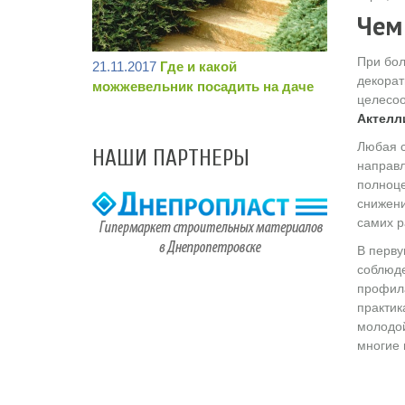
Чем
При бол
21.11.2017
Где и какой
декорат
можжевельник посадить на даче
целесоо
Актелл
Любая с
НАШИ ПАРТНЕРЫ
направл
полноце
снижени
самих р
В перву
соблюде
профила
практик
молодой
многие 