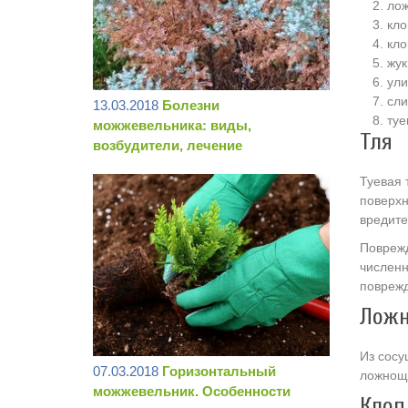
лож
кло
кло
жук
ули
сли
13.03.2018
Болезни
туе
можжевельника: виды,
Тля
возбудители, лечение
Туевая 
поверхн
вредите
Поврежд
численн
поврежд
Ложн
Из сосу
07.03.2018
Горизонтальный
ложнощи
можжевельник. Особенности
Клоп