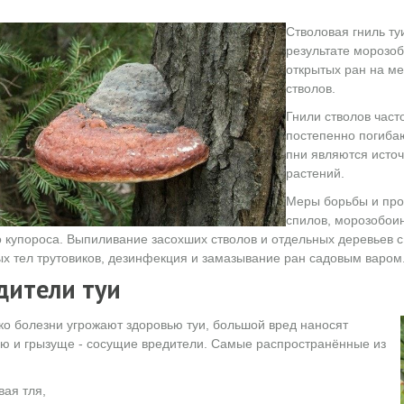
Стволовая гниль ту
результате морозоб
открытых ран на ме
стволов.
Гнили стволов част
постепенно погиба
пни являются исто
растений.
Меры борьбы и про
спилов, морозобоин
 купороса. Выпиливание засохших стволов и отдельных деревьев с
х тел трутовиков, дезинфекция и замазывание ран садовым варом
дители туи
ко болезни угрожают здоровью туи, большой вред наносят
ю и грызуще - сосущие вредители. Самые распространённые из
вая тля,