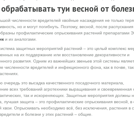
 обрабатывать туи весной от болез
ьшой численности вредителей хвойные насаждения не только тер
ивность, но и могут погибнуть. Поэтому, весной, после распускания
бразны профилактические опрыскивания растений препаратами Э
ик
и их аналогами.
истема защитных мероприятий растений – это целый комплекс ме
енных на их поддержание или восстановление декоративности и
нного развития. Одним из важнейших звеньев этой системы являе
е численности вредителей и инфекционного фона, как в почве, так
астениях.
ю очередь это высадка качественного посадочного материала,
ние всех требований агротехники выращивания и своевременная о
ктических, так и искореняющих. Защитные мероприятия должны но
а, лучшая защита – это профилактические опрыскивания весной, в
 хвои. Опрыскивать необходимо всё, без исключения, растения в са
вредители и болезни у этих растений – общие.