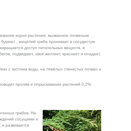
левание корня растения, вызванное почвеным
 буреют , мицелий гриба проникает в сосудистую
рекращается доступ питательных веществ, и
гов, подвядают, хвоя желтеет, краснеет и опадает,
ках с застоем воды, на тяжёлых глинистых почвах и
роводят пролив и опрыскивание растений 0,2%
.
огенных грибов. На
еждений сосущими и
 и развивается