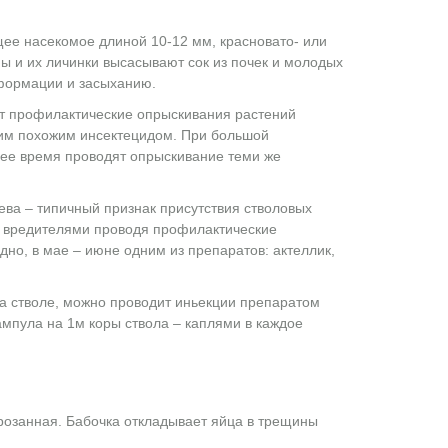
щее насекомое длиной 10-12 мм, красновато- или
пы и их личинки высасывают сок из почек и молодых
еформации и засыханию.
т профилактические опрыскивания растений
гим похожим инсектецидом. При большой
нее время проводят опрыскивание теми же
ева – типичный признак присутствия стволовых
и вредителями проводя профилактические
но, в мае – июне одним из препаратов: актеллик,
а стволе, можно проводит иньекции препаратом
 ампула на 1м коры ствола – каплями в каждое
розанная. Бабочка откладывает яйца в трещины