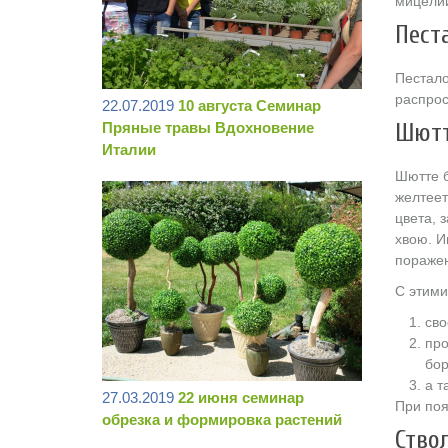
мицелий
Пест
Пестало
распрос
22.07.2019
10 августа Семинар
Шютт
Пряные травы Вдохновение
Италии
Шютте б
желтеет
цвета, 
хвою. И
поражен
С этими
сво
про
бор
а т
27.03.2019
22 июня семинар
При поя
обрезка и формировка растений
Ство