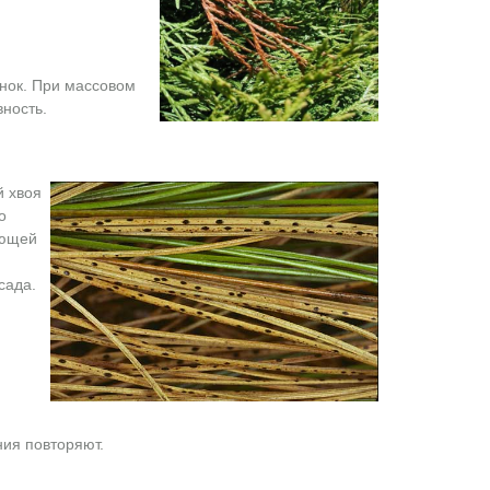
нок. При массовом
ность.
й хвоя
о
ающей
сада.
ния повторяют.