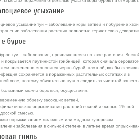
. В местах поражения отдельные участки коры буреют и отмирают.
алоциевое усыхание
циевое усыхание туи – заболевание коры ветвей и побурение хвои
транении заболевания растения полностью теряют свою декоратив
е бурое
урое туи – заболевание, проявляющееся на хвое растения. Весно
 и покрывается паутинистой грибницей, которая сначала сероватог
затем постепенно становится черно-бурой, плотной, как бы склеив
нфекция сохраняется в пораженных растительных остатках и в
ной хвое, поэтому обязательно нужно следить за чистотой вашего 
 болезнями можно бороться, осуществляя:
евременную обрезку засохших ветвей,
филактические опрыскивания растений весной и осенью 1%-ной
досской смесью,
акже опрыскиванием железным или медным купоросом.
влении заболевания в сильной степени в летнее время опрыскива
ловая гниль