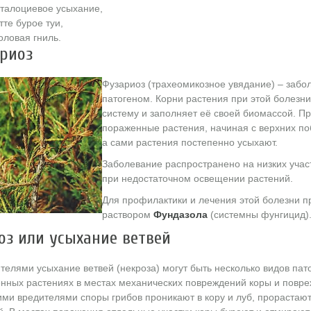
талоциевое усыхание,
те бурое туи,
оловая гниль.
риоз
Фузариоз (трахеомикозное увядание) – забо
патогеном. Корни растения при этой болезни
систему и заполняет её своей биомассой. П
пораженные растения, начиная с верхних побе
а сами растения постепенно усыхают.
Заболевание распространено на низких участ
при недостаточном освещении растений.
Для профилактики и лечения этой болезни п
раствором
Фундазола
(системны фунгицид)
оз или усыхание ветвей
телями усыхание ветвей (некроза) могут быть несколько видов пат
нных растениях в местах механических повреждений коры и повр
ми вредителями споры грибов проникают в кору и луб, прорастают,