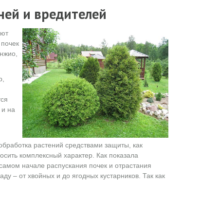
ней и вредителей
яют
 почек
нжио,
р,
тся
 и на
бработка растений средствами защиты, как
сить комплексный характер. Как показала
 самом начале распускания почек и отрастания
ду – от хвойных и до ягодных кустарников. Так как