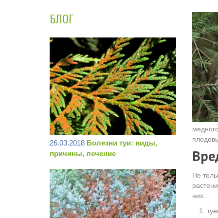
БЛОГ
медного
плодовы
26.03.2018
Болезни туи: виды,
Вре
причины, лечение
Не толь
растени
них:
туе