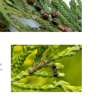
ой
но