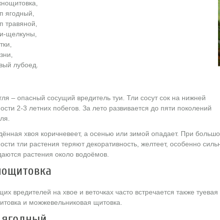
нощитовка,
п ягодный,
п травяной,
и-щелкуны,
тки,
зни,
вый лубоед.
тля – опасный сосущий вредитель туи. Тли сосут сок на нижней
ости 2-3 летних побегов. За лето развивается до пяти поколений
ля.
ённая хвоя коричневеет, а осенью или зимой опадает. При больш
ости тли растения теряют декоративность, желтеет, особенно силь
аются растения около водоёмов.
ощитовка
щих вредителей на хвое и веточках часто встречается также туевая
товка и можжевельниковая щитовка.
 ягодный