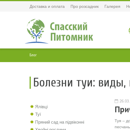
Доставка и оплата
Про розсадник
Галерея
Н
Блог
Болезни туи: виды,
26.03
При
Ялівці
Туї
Туя – д
Пряний сад на підвіконні
песчаны
Хвойні рослини