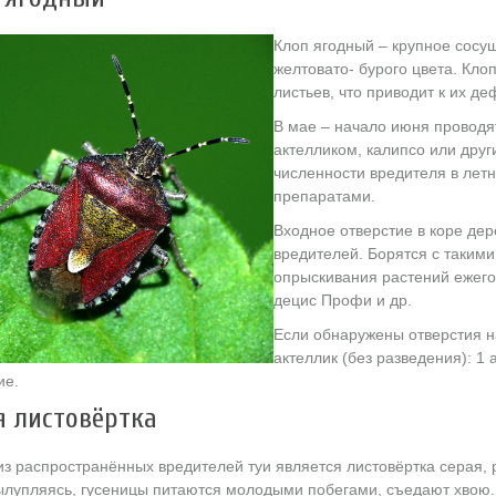
Клоп ягодный – крупное сосу
желтовато- бурого цвета. Кло
листьев, что приводит к их д
В мае – начало июня проводя
актелликом, калипсо или дру
численности вредителя в лет
препаратами.
Входное отверстие в коре дер
вредителей. Борятся с таким
опрыскивания растений ежегод
децис Профи и др.
Если обнаружены отверстия н
актеллик (без разведения): 1
ие.
я листовёртка
з распространённых вредителей туи является листовёртка серая, 
ылупляясь, гусеницы питаются молодыми побегами, съедают хвою.