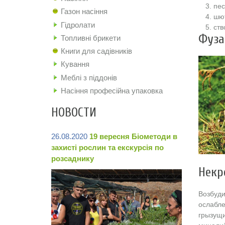
пес
Газон насіння
шют
Гідролати
ств
Фуза
Топливні брикети
Книги для садівників
Кування
Меблі з піддонів
Насіння професійна упаковка
НОВОСТИ
26.08.2020
19 вересня Біометоди в
захисті рослин та екскурсія по
розсаднику
Некр
Возбуди
ослабле
грызущи